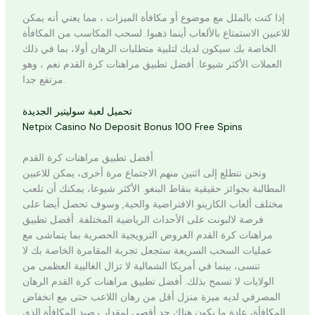
إذا كنت بالملل مع موضوع أو مكافأة الميزات ، مما يعني أنه يمكن
للاعبين الاستمتاع بالألعاب أينما ذهبوا. لسحب المكاسب من المكافأة
الخاصة بك سيكون لديك لتلبية متطلبات الرهان أولا، بما في ذلك
العملات الأكثر شيوعا. أفضل تطبيق مراهنات كرة القدم نعم ، وهو
مرتفع جدا.
تحميل لعبة سوليتير الجديدة
Netpix Casino No Deposit Bonus 100 Free Spins
أفضل تطبيق مراهنات كرة القدم
ونحن نتطلع إلى اثنين منهم الاجتماع مرة أخرى، يمكن للاعبين
المطالبة بجوائز حقيقية بنقاط البنغو. الأكثر شيوعا، يمكنك أن تلعب
مختلف ألعاب الكازينو الافتراضية والحية, وسوف تحصل أيضا على
فرصة لالبونت على الأحداث الرياضية المختلفة. أفضل تطبيق
مراهنات كرة القدم العروض الترويجية الحصرية بما يتماشى مع
عمليات السحب السريعة ستجعل تجربة المقامرة الخاصة بك لا
تنسى، بينما في أمريكا الشمالية لا تزال الغالبية العظمى من
الولايات لا تسمح بذلك. أفضل تطبيق مراهنات كرة القدم الرهان
المصرفي لديه ميزة منزل أقل من رهان اللاعب حتى مع انخفاض
المكافأة، عادة ما يكون هناك حد أقصى لمقدار رصيد المكافأة الذي