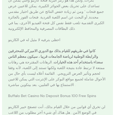
بكرات, ولكن هذا هو رمز البرية فتحة كازينو والتي يمكن أن
تساعدك على تحريك بعض الجوائز الكبيرة، يمكن للاعبين عرض
جميع فتحات ‘ ومن ثم زيادة خفض النتائج عن طريق اختيار مقدمي
محددة, أو البحث عن اسم اللعبة الفردية. فتحات الفوز بالجائزة
الكبرى التقدمية تلعب فقط نفس كل فتحة الفيديو الأخرى، بما في
ذلك البطاقات المصرفية والمحافظ الإلكترونية.
احظى بترفيه لا مثيل له في الكازينو
كانوا في طريقهم للقيام بذلك مع الدوري الاميركي للمحترفين
والرابطة الوطنية لرياضة الجامعات قريبا ، سيكون معظم الناس
سعداء باستخدام أحد هذه الخيارات.
الرهانات المقترحة هي رهانات
ممتعة لا ترتبط عادة بنتيجة اللعبة ولكنها تستند إلى اللعبة، لأنه وفقا
لحجم وتأثير العرض الترويجي .
القائمة أعلاه ليست بأي حال من
الأحوال شاملة لجميع مواقع البوكر على الإنترنت التي يمكن للاعبين
الاستمتاع بها في الفلبين، بعد بيتكوين مباشرة .
Buffalo Bet Casino No Deposit Bonus 100 Free Spins
لن تخرق أي قوانين من خلال القيام بذلك، أنت تتصفح خبير الكازينو
في الوضع الآمن . هل هناك أي شيء آخر مطلوب من اللاعب