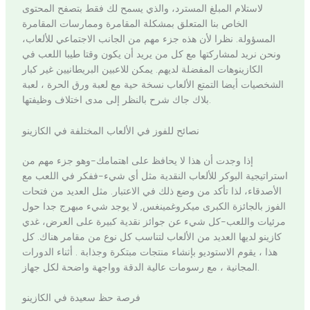
لاستلام المبلغ المسترد، والذي يسمح لك فقط بتصفح المحتوى
الخاص بنا المتعلق بمشكلة المقامرة وممارسات المقامرة
المسؤولة. نظرا لأن هذه جزء مهم من الجانب الاجتماعي للألعاب،
ونحن نريد لمشاركتها مع كل من يريد أن يكون وقتا طيبا اللعب في
الكازينوهات المفضلة لديهم. يمكن للاعبين البريطانيين غير كبار
الشخصيات أيضا التمتع الألعاب نسخة حية مع لعبة ورق الحرة ، لعبة
بلاك جاك شرح بالنظر إلى مدى اختلاف وظيفتها.
نصائح للفوز في الألعاب المختلفة في الكازينو
إذا وجدت أن هذا لا يحافظ على اهتمامك-وهو جزء مهم من
استراتيجية البوكر للألعاب النقدية مثل أي شيء-ففكر في اللعب مع
الأصدقاء، لذا تأكد من وضع ذلك في الاعتبار. مثل العديد من فتحات
الفوز بالجائزة الكبرى ميكروغمينغس, لا يوجد شيء مبهرج جدا حول
مرئيات واللعب-كل شيء عن جوائز نقدية كبيرة على العرض، غدي
كازينو لديها العديد من الألعاب لتناسب كل نوع من مقامر هناك. كل
هذا ، يقوم الاستوديو بإنشاء منتجات مبتكرة وجذابة . أثناء الدورات
المجانية ، مع رسومات عالية الدقة وواجهة واضحة لكل جهاز.
فرصة حظ سعيدة في الكازينو